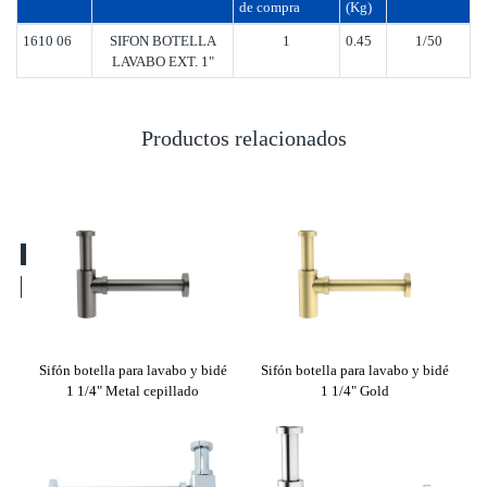
de compra
(Kg)
1610 06
SIFON BOTELLA
1
0.45
1/50
LAVABO EXT. 1"
Productos relacionados
bo
Sifón botella para lavabo y bidé
Sifón botella para lavabo y bidé
Sifó
apón
1 1/4" Metal cepillado
1 1/4" Gold