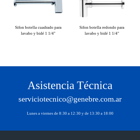
Sifon botella cuadrado para
Sifon botella redondo para
S
lavabo y bidé 1 1/4"
lavabo y bidé 1 1/4"
Asistencia Técnica
serviciotecnico@genebre.com.ar
Lunes a viernes de 8:30 a 12:30 y de 13:30 a 18:00