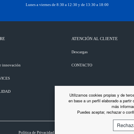
Lunes a viernes de 8:30 a 12:30 y de 13:30 a 18:00
RE
ATENCIÓN AL CLIENTE
o
Descargas
e innovación
CONTACTO
VICES
LIDAD
Utilizamos cookies propias y de terce
en base a un perfil elaborado a partir
más informac
Puedes aceptar, rechazar o confi
Rechaz
Política de Privacidad
Política de cookies
Av