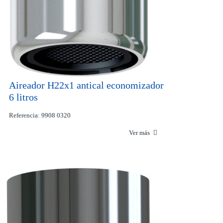
Aireador H22x1 antical economizador
6 litros
Referencia: 9908 0320
Ver más