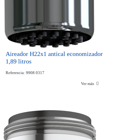
Aireador H22x1 antical economizador
1,89 litros
Referencia: 9908 0317
Ver más