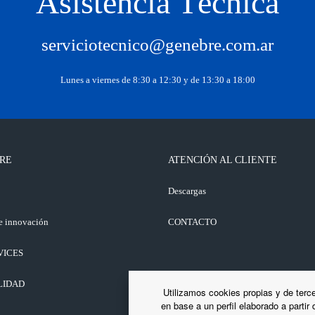
Asistencia Técnica
serviciotecnico@genebre.com.ar
Lunes a viernes de 8:30 a 12:30 y de 13:30 a 18:00
RE
ATENCIÓN AL CLIENTE
o
Descargas
e innovación
CONTACTO
VICES
LIDAD
Utilizamos cookies propias y de terce
en base a un perfil elaborado a partir