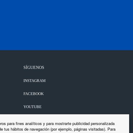
SÍGUENOS
INSTAGRAM
FACEBOOK
YOUTUBE
LINKEDIN
ros para fines analíticos y para mostrarte publicidad personalizada
 de tus hábitos de navegación (por ejemplo, páginas visitadas). Para