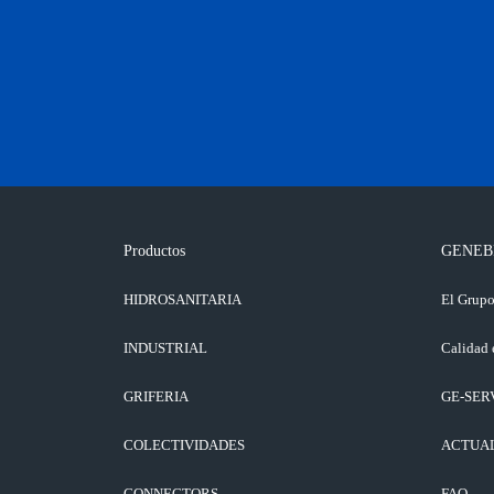
Productos
GENEB
HIDROSANITARIA
El Grup
INDUSTRIAL
Calidad 
GRIFERIA
GE-SER
COLECTIVIDADES
ACTUA
CONNECTORS
FAQ