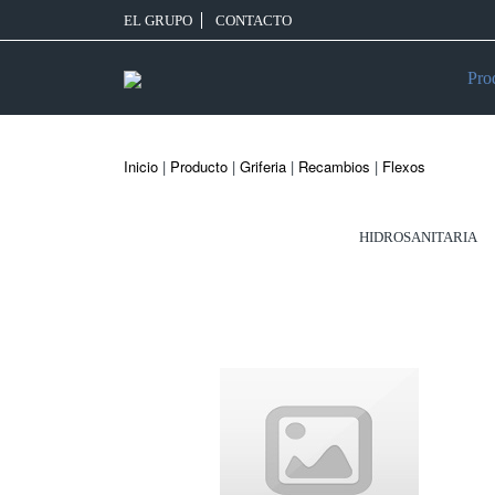
EL GRUPO
CONTACTO
Pro
Inicio
|
Producto
|
Griferia
|
Recambios
|
Flexos
HIDROSANITARIA