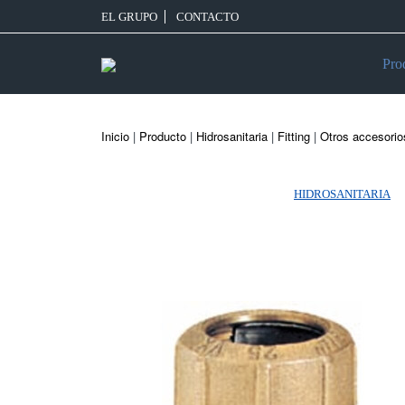
EL GRUPO
CONTACTO
Pro
Inicio
|
Producto
|
Hidrosanitaria
|
Fitting
|
Otros accesorio
HIDROSANITARIA