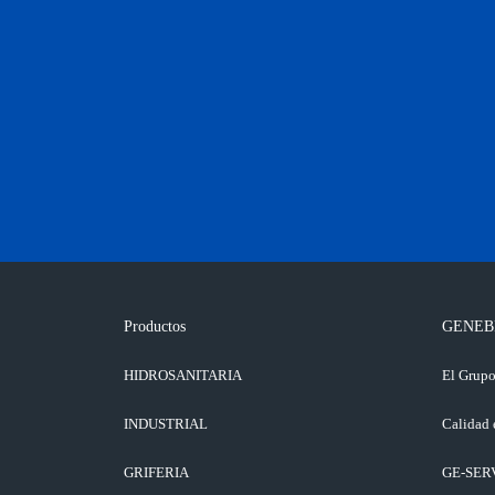
Productos
GENEB
HIDROSANITARIA
El Grup
INDUSTRIAL
Calidad 
GRIFERIA
GE-SER