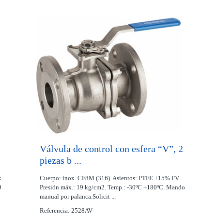
Válvula de control con esfera “V”, 2
piezas b ...
x.
Cuerpo: inox. CF8M (316). Asientos: PTFE +15% FV.
9
Presión máx.: 19 kg/cm2. Temp.: -30ºC +180ºC. Mando
manual por palanca.Solicit ...
Referencia: 2528AV