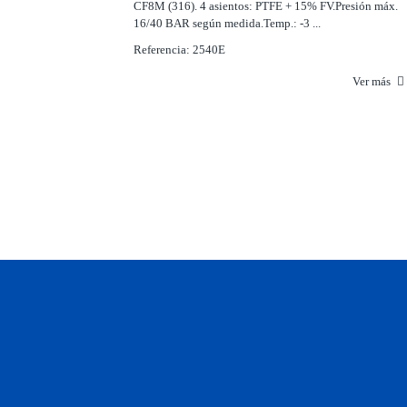
CF8M (316). 4 asientos: PTFE + 15% FV.Presión máx.
16/40 BAR según medida.Temp.: -3 ...
Referencia: 2540E
Ver más