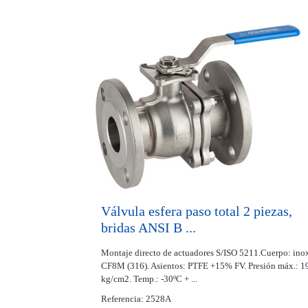
Válvula esfera paso total 2 piezas,
bridas ANSI B ...
Montaje directo de actuadores S/ISO 5211.Cuerpo: ino
CF8M (316). Asientos: PTFE +15% FV. Presión máx.: 1
kg/cm2. Temp.: -30ºC + ...
Referencia: 2528A