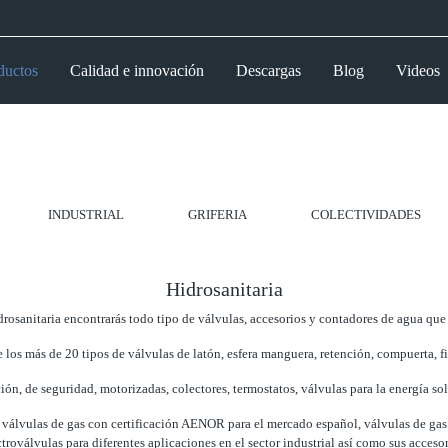
ductos
Calidad e innovación
Descargas
Blog
Videos
INDUSTRIAL
GRIFERIA
COLECTIVIDADES
Hidrosanitaria
rosanitaria encontrarás todo tipo de válvulas, accesorios y contadores de agua que
 los más de 20 tipos de válvulas de latón, esfera manguera, retención, compuerta, f
ión, de seguridad, motorizadas, colectores, termostatos, válvulas para la energía s
 válvulas de gas con certificación AENOR para el mercado español, válvulas de ga
ctroválvulas para diferentes aplicaciones en el sector industrial así como sus accesor