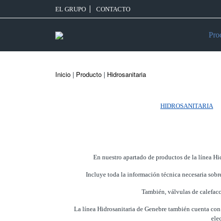
EL GRUPO
CONTACTO
Pro
Inicio
|
Producto
|
Hidrosanitaria
HIDROSANITARIA
En nuestro apartado de productos de la línea Hid
Incluye toda la información técnica necesaria sobre
También, válvulas de calefacc
La línea Hidrosanitaria de Genebre también cuenta con
ele