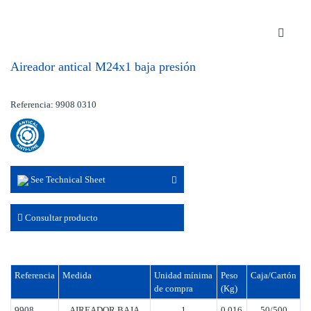
Aireador antical M24x1 baja presión
Referencia: 9908 0310
See Technical Sheet
Consultar producto
Referencia
Medida
Unidad mínima
Peso
Caja/Cartón
de compra
(Kg)
9908
AIREADOR BAJA
1
0.016
50/500