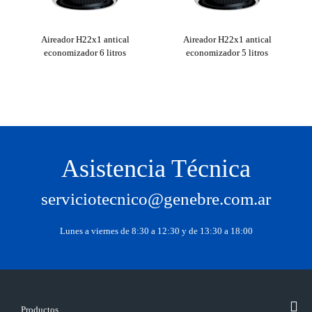
l
Ai
Aireador H22x1 antical
Aireador H22x1 antical
economizador 6 litros
economizador 5 litros
Asistencia Técnica
serviciotecnico@genebre.com.ar
Lunes a viernes de 8:30 a 12:30 y de 13:30 a 18:00
Productos