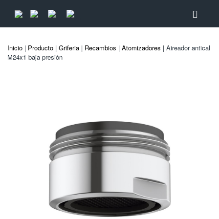
Inicio
|
Producto
|
Griferia
|
Recambios
|
Atomizadores
| Aireador antical
M24x1 baja presión