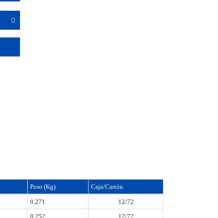
Peso (Kg)
Caja/Cartón
0.271
12/72
0.252
12/72