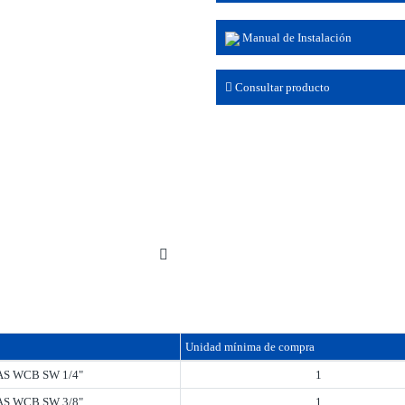
Manual de Instalación
Consultar producto
Unidad mínima de compra
S WCB SW 1/4"
1
S WCB SW 3/8"
1