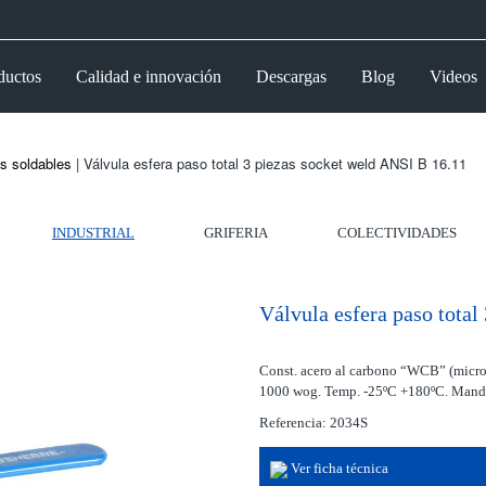
ductos
Calidad e innovación
Descargas
Blog
Videos
s soldables
| Válvula esfera paso total 3 piezas socket weld ANSI B 16.11
INDUSTRIAL
GRIFERIA
COLECTIVIDADES
Válvula esfera paso total
Const. acero al carbono “WCB” (microf
1000 wog. Temp. -25ºC +180ºC. Mando
Referencia: 2034S
Ver ficha técnica