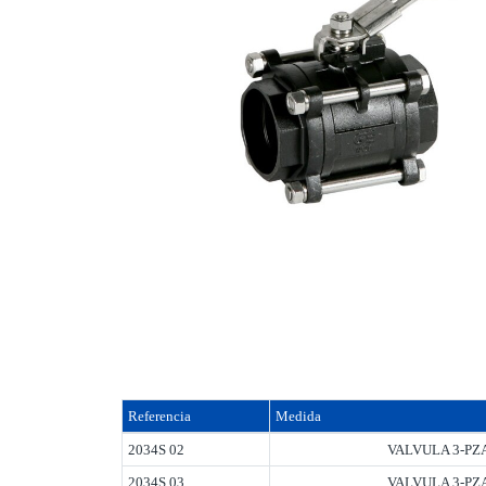
Referencia
Medida
2034S 02
VALVULA 3-PZA
2034S 03
VALVULA 3-PZA