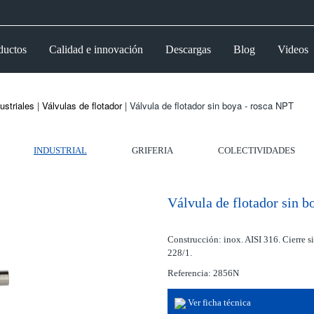
ductos
Calidad e innovación
Descargas
Blog
Videos
ustriales
|
Válvulas de flotador
| Válvula de flotador sin boya - rosca NPT
INDUSTRIAL
GRIFERIA
COLECTIVIDADES
Válvula de flotador sin b
Construcción: inox. AISI 316. Cierre 
228/1.
Referencia: 2856N
Ver ficha técnica