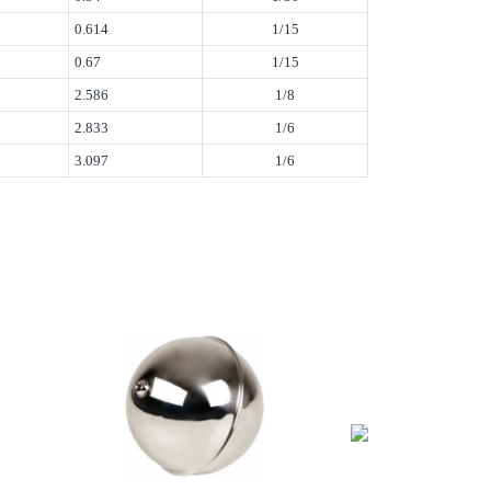
0.614
1/15
0.67
1/15
2.586
1/8
2.833
1/6
3.097
1/6