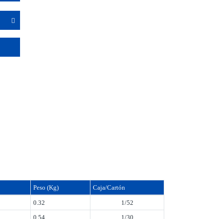
Peso (Kg)
Caja/Cartón
0.32
1/52
0.54
1/30