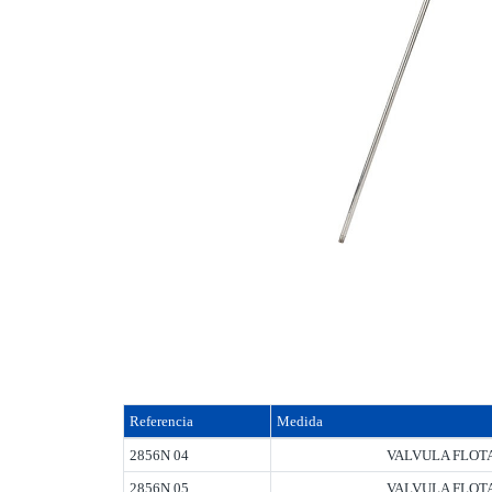
Referencia
Medida
2856N 04
VALVULA FLOTA
2856N 05
VALVULA FLOTA