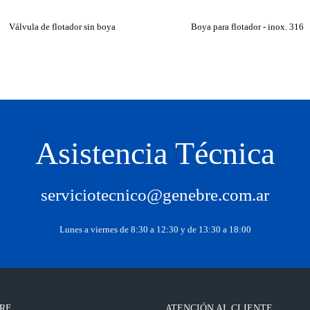
Válvula de flotador sin boya
Boya para flotador - inox. 316
Asistencia Técnica
serviciotecnico@genebre.com.ar
Lunes a viernes de 8:30 a 12:30 y de 13:30 a 18:00
RE
ATENCIÓN AL CLIENTE