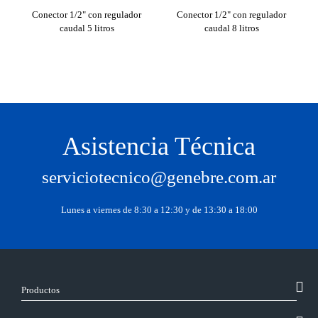
Conector 1/2" con regulador
Conector 1/2" con regulador
Co
caudal 5 litros
caudal 8 litros
Asistencia Técnica
serviciotecnico@genebre.com.ar
Lunes a viernes de 8:30 a 12:30 y de 13:30 a 18:00
Productos