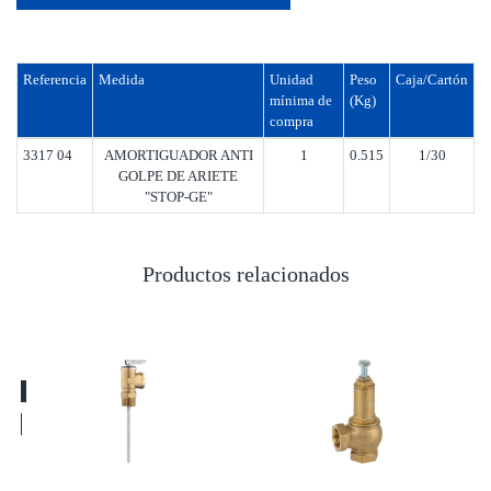
Referencia
Medida
Unidad
Peso
Caja/Cartón
mínima de
(Kg)
compra
3317 04
AMORTIGUADOR ANTI
1
0.515
1/30
GOLPE DE ARIETE
"STOP-GE"
Productos relacionados