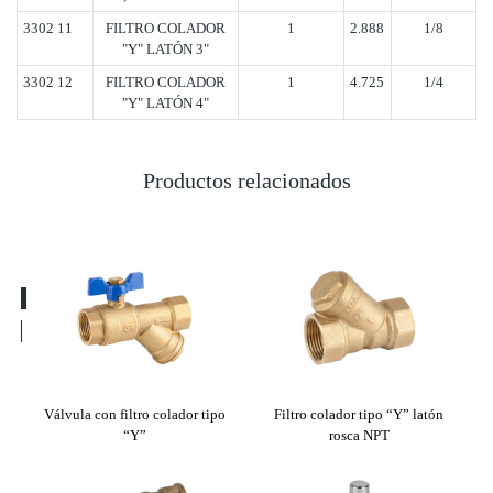
3302 11
FILTRO COLADOR
1
2.888
1/8
"Y" LATÓN 3"
3302 12
FILTRO COLADOR
1
4.725
1/4
"Y" LATÓN 4"
Productos relacionados
as
Válvula con filtro colador tipo
Filtro colador tipo “Y” latón
Fil
“Y”
rosca NPT