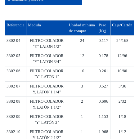
Referencia
Medida
Unidad mínima
Peso
Caja/Cartón
de compra
(Kg)
3302 04
FILTRO COLADOR
24
0.117
24/168
"Y" LATON 1/2"
3302 05
FILTRO COLADOR
12
0.178
12/96
"Y" LATON 3/4"
3302 06
FILTRO COLADOR
10
0.261
10/80
"Y" LATON 1"
3302 07
FILTRO COLADOR
3
0.527
3/36
Y, LATÓN 1 1/4"
3302 08
FILTRO COLADOR
2
0.606
2/32
Y, LATÓN 1 1/2"
3302 09
FILTRO COLADOR
1
1.153
1/18
"Y" LATÓN 2"
3302 10
FILTRO COLADOR
1
1.968
1/12
Y, LATÓN 2 1/2"