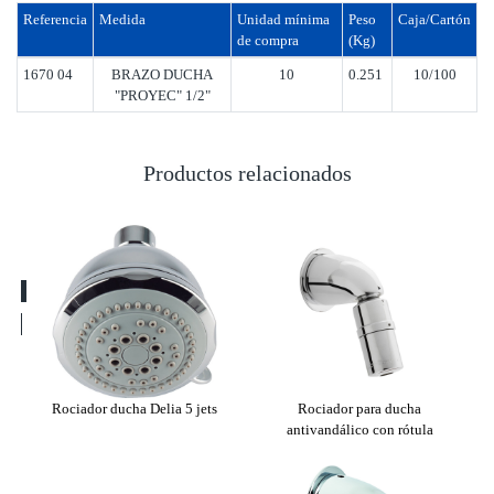
Referencia
Medida
Unidad mínima
Peso
Caja/Cartón
de compra
(Kg)
1670 04
BRAZO DUCHA
10
0.251
10/100
"PROYEC" 1/2"
Productos relacionados
LE
Rociador ducha Delia 5 jets
Rociador para ducha
Roci
/2"
antivandálico con rótula