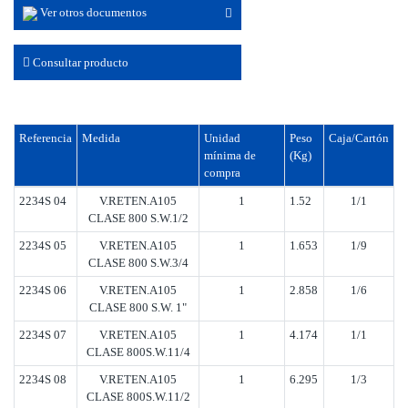
Ver otros documentos
Consultar producto
Referencia
Medida
Unidad
Peso
Caja/Cartón
mínima de
(Kg)
compra
2234S 04
V.RETEN.A105
1
1.52
1/1
CLASE 800 S.W.1/2
2234S 05
V.RETEN.A105
1
1.653
1/9
CLASE 800 S.W.3/4
2234S 06
V.RETEN.A105
1
2.858
1/6
CLASE 800 S.W. 1"
2234S 07
V.RETEN.A105
1
4.174
1/1
CLASE 800S.W.11/4
2234S 08
V.RETEN.A105
1
6.295
1/3
CLASE 800S.W.11/2