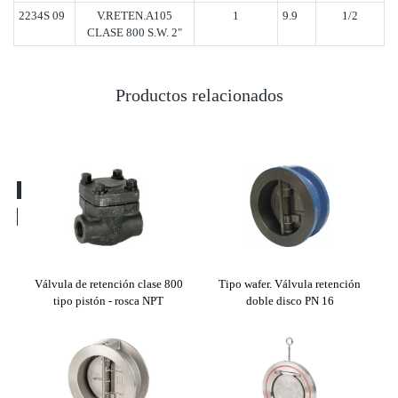
2234S 09
V.RETEN.A105
1
9.9
1/2
CLASE 800 S.W. 2"
Productos relacionados
co PN
Válvula de retención clase 800
Tipo wafer. Válvula retención
Tip
tipo pistón - rosca NPT
doble disco PN 16
di