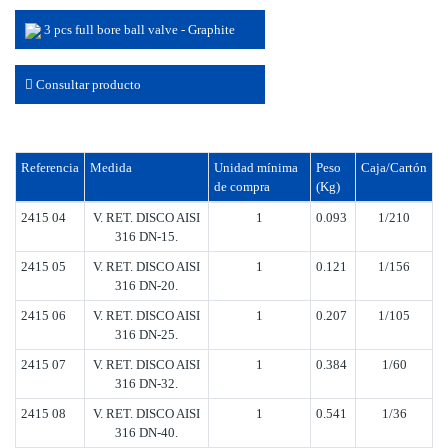
3 pcs full bore ball valve - Graphite
Consultar producto
Referencia
Medida
Unidad mínima
Peso
Caja/Cartón
de compra
(Kg)
2415 04
V. RET. DISCO AISI
1
0.093
1/210
316 DN-15.
2415 05
V. RET. DISCO AISI
1
0.121
1/156
316 DN-20.
2415 06
V. RET. DISCO AISI
1
0.207
1/105
316 DN-25.
2415 07
V. RET. DISCO AISI
1
0.384
1/60
316 DN-32.
2415 08
V. RET. DISCO AISI
1
0.541
1/36
316 DN-40.