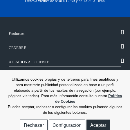
Lunes a viernes de 8:30 a 12:30 y de 13:30 a 18:00
Productos
GENEBRE
ATENCIÓN AL CLIENTE
SÍGUENOS
Utilizamos cookies propias y de terceros para fines analíticos y
para mostrarte publicidad personalizada en base a un perfil
elaborado a partir de tus hábitos de navegación (por ejemplo,
LEGAL
páginas visitadas). Para más información consulta nuestra
Política
de Cookies
Puedes aceptar, rechazar o configurar las cookies pulsando algunos
de los siguientes botones:
Rechazar
Configuración
Aceptar
© Genebre