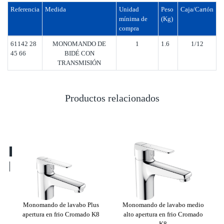
Referencia
Medida
Unidad
Peso
Caja/Cartón
mínima de
(Kg)
compra
61142 28
MONOMANDO DE
1
1.6
1/12
45 66
BIDÉ CON
TRANSMISIÓN
Productos relacionados
lus
Monomando de lavabo Plus
Monomando de lavabo medio
Mo
apertura en frio Cromado K8
alto apertura en frio Cromado
K8