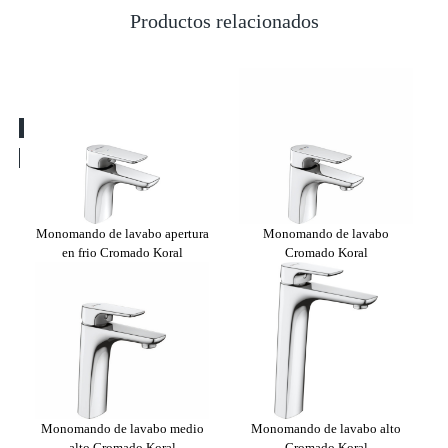
Productos relacionados
o
Monomando de lavabo apertura
Monomando de lavabo
en frio Cromado Koral
Cromado Koral
Monomando de lavabo medio
Monomando de lavabo alto
alto Cromado Koral
Cromado Koral