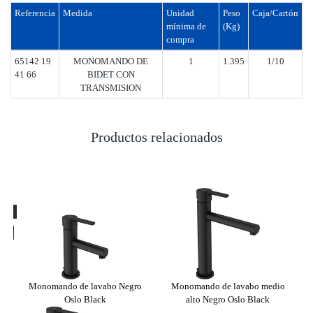
Referencia
Medida
Unidad
Peso
Caja/Cartón
mínima de
(Kg)
compra
65142 19
MONOMANDO DE
1
1.395
1/10
41 66
BIDET CON
TRANSMISION
Productos relacionados
o
Monomando de lavabo Negro
Monomando de lavabo medio
gro
Oslo Black
alto Negro Oslo Black
em