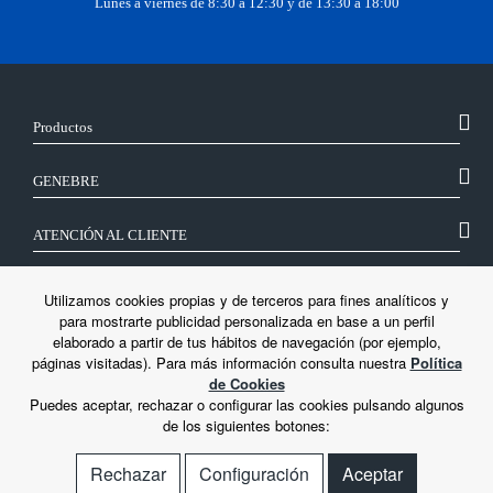
Lunes a viernes de 8:30 a 12:30 y de 13:30 a 18:00
Productos
GENEBRE
ATENCIÓN AL CLIENTE
SÍGUENOS
Utilizamos cookies propias y de terceros para fines analíticos y
para mostrarte publicidad personalizada en base a un perfil
elaborado a partir de tus hábitos de navegación (por ejemplo,
LEGAL
páginas visitadas). Para más información consulta nuestra
Política
de Cookies
Puedes aceptar, rechazar o configurar las cookies pulsando algunos
de los siguientes botones:
Rechazar
Configuración
Aceptar
© Genebre