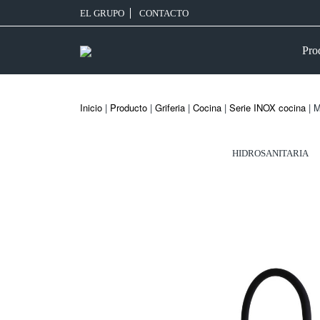
EL GRUPO
CONTACTO
Pro
Inicio
|
Producto
|
Griferia
|
Cocina
|
Serie INOX cocina
| M
HIDROSANITARIA