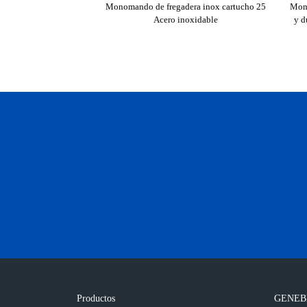
Monomando de fregadera inox cartucho 25
Mono
Acero inoxidable
y d
Productos
GENEB