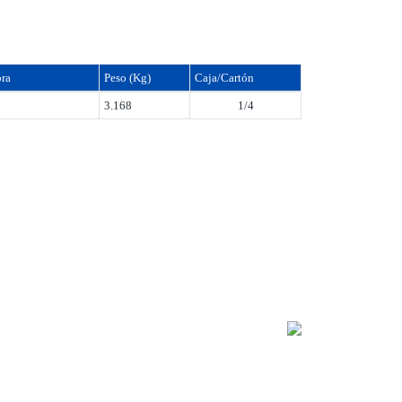
ra
Peso (Kg)
Caja/Cartón
3.168
1/4