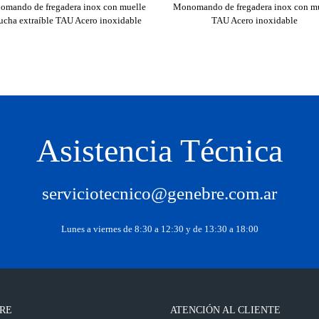
mando de fregadera inox con muelle
Monomando de fregadera inox con m
ucha extraíble TAU Acero inoxidable
TAU Acero inoxidable
Asistencia Técnica
serviciotecnico@genebre.com.ar
Lunes a viernes de 8:30 a 12:30 y de 13:30 a 18:00
RE
ATENCIÓN AL CLIENTE