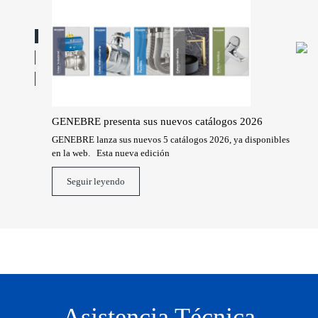
íbles:
GENEBRE presenta sus nuevos catálogos 2026
Con
Arg
GENEBRE lanza sus nuevos 5 catálogos 2026, ya disponibles
en la web. Esta nueva edición
iseño,
En e
Arge
Seguir leyendo
Asistencia Técnica