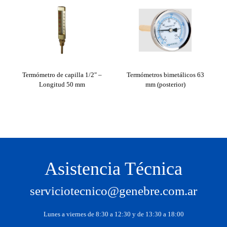
Termómetro de capilla 1/2" –
Termómetros bimetálicos 63
Te
Longitud 50 mm
mm (posterior)
Asistencia Técnica
serviciotecnico@genebre.com.ar
Lunes a viernes de 8:30 a 12:30 y de 13:30 a 18:00