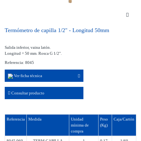
Termómetro de capilla 1/2" - Longitud 50mm
Salida inferior, vaina latón.
Longitud = 50 mm. Rosca G 1/2".
Referencia: 8045
Ver ficha técnica
Consultar producto
Referencia
Medida
Unidad
Peso
Caja/Cartón
mínima de
(Kg)
compra
8045 060
TERM.CAPILLA
1
0.17
1/60