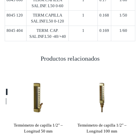
SAL.INF. L50 0-60
8045 120
TERM.CAPILLA
1
0.168
1/50
SAL.INF.L50 0-120
8045 404
TERM. CAP.
1
0.169
1/60
SAL.INF.L50 -40/+40
Productos relacionados
/2"
Termómetro de capilla 1/2" –
Termómetro de capilla 1/2" –
Te
Longitud 50 mm
Longitud 100 mm