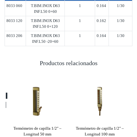
8033 060
T.BIM.INOX D63
1
0.164
1/30
INF.L50 0+60
8033 120
T.BIM.INOX D63
1
0.162
1/30
INF.L50 0+120
8033 206
T.BIM.INOX D63
1
0.164
1/30
INF.L50 -20+60
Productos relacionados
/2"
Termómetro de capilla 1/2" –
Termómetro de capilla 1/2" –
Te
Longitud 50 mm
Longitud 100 mm