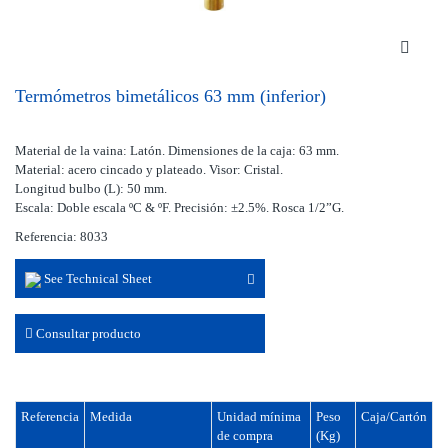
Termómetros bimetálicos 63 mm (inferior)
Material de la vaina: Latón. Dimensiones de la caja: 63 mm.
Material: acero cincado y plateado. Visor: Cristal.
Longitud bulbo (L): 50 mm.
Escala: Doble escala ºC & ºF. Precisión: ±2.5%. Rosca 1/2”G.
Referencia: 8033
See Technical Sheet
Consultar producto
Referencia
Medida
Unidad mínima
Peso
Caja/Cartón
de compra
(Kg)