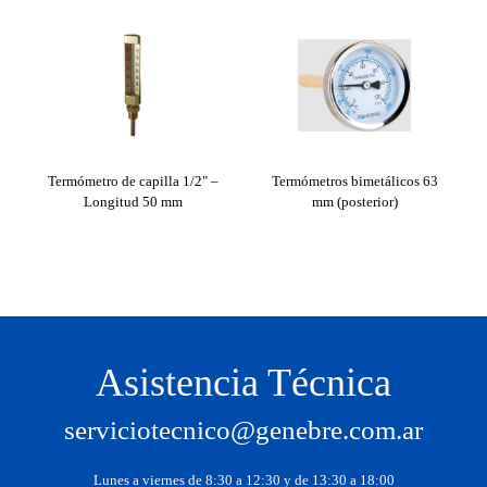
Termómetro de capilla 1/2" –
Termómetros bimetálicos 63
Te
Longitud 50 mm
mm (posterior)
Asistencia Técnica
serviciotecnico@genebre.com.ar
Lunes a viernes de 8:30 a 12:30 y de 13:30 a 18:00