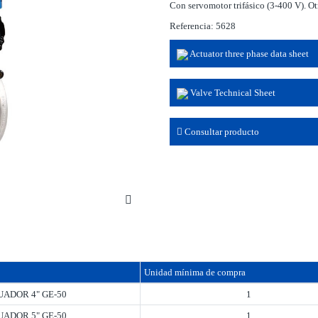
Con servomotor trifásico (3-400 V). Otr
Referencia: 5628
Actuator three phase data sheet
Valve Technical Sheet
Consultar producto
Unidad mínima de compra
TUADOR 4" GE-50
1
TUADOR 5" GE-50
1