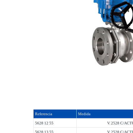
Referencia
Medida
5628 12 55
V. 2528 C/AC
5628 13 55
V. 2528 C/AC