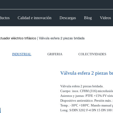
ductos
Calidad e innovación
Descargas
Blog
Videos
tuador eléctrico trifásico
| Válvula esfera 2 piezas bridada
INDUSTRIAL
GRIFERIA
COLECTIVIDADES
Válvula esfera 2 piezas b
Válvula esfera 2 piezas bridada.
Cuerpo: inox. CF8M (316) microfusió
Asientos y juntas: PTFE +15% FV tóric
Dispositivo antiestático. Presión máx
Temp.: -30ºC +180ºC. Mando manual p
Long: S/DIN 3202 F-4 DN 15 DN 100 