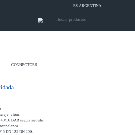
ES-ARGENTINA
CONNECTORS
ridada
n.
a eje: vitón.
.: 40/16 BAR según medida.
or palanca.
F-5 DN 125 DN 200.