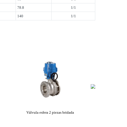
78.8
1/1
140
1/1
Válvula esfera 2 piezas bridada
Válvula mariposa 