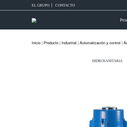
EL GRUPO
CONTACTO
Pro
Inicio
|
Producto
|
Industrial
|
Automatización y control
|
Ac
HIDROSANITARIA