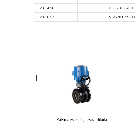
5628 14 56
V. 2528 C/AC
5628 16 57
V. 2528 C/AC
Válvula esfera 2 piezas bridada