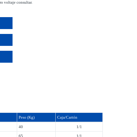
o voltaje consultar.
Peso (Kg)
Caja/Cartón
40
1/1
65
1/1