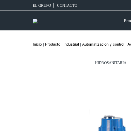
EL GRUPO
CONTACTO
Pro
Inicio
|
Producto
|
Industrial
|
Automatización y control
|
Ac
HIDROSANITARIA