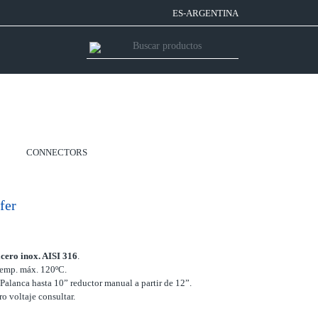
ES-ARGENTINA
CONNECTORS
fer
acero inox. AISI 316
.
emp. máx. 120ºC.
Palanca hasta 10” reductor manual a partir de 12”.
o voltaje consultar.