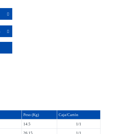
s
Peso (Kg)
Caja/Cartón
14.5
1/1
26.15
1/1