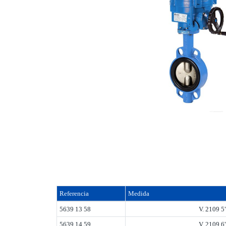
Referencia
Medida
5639 13 58
V. 2109 
5639 14 59
V. 2109 