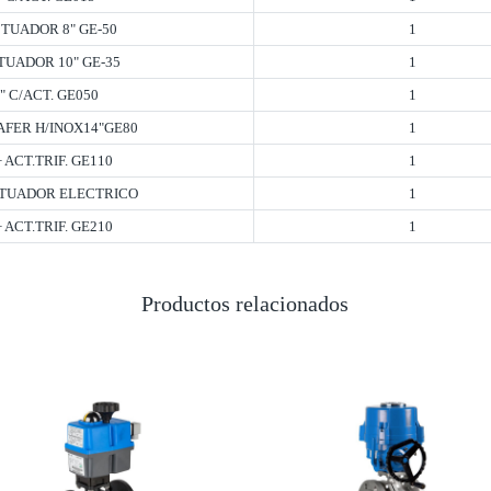
CTUADOR 8" GE-50
1
CTUADOR 10" GE-35
1
2" C/ACT. GE050
1
AFER H/INOX14"GE80
1
 + ACT.TRIF. GE110
1
ACTUADOR ELECTRICO
1
 + ACT.TRIF. GE210
1
Productos relacionados