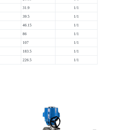
31.9
1/1
39.5
1/1
46.15
1/1
86
1/1
107
1/1
183.5
1/1
226.5
1/1