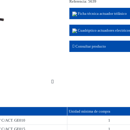
Referencia: 5639
Ficha técnica actuador trifásico
Cuadriptico actuadores electrico
Consultar producto
Unidad mínima de compra
5" C/ACT. GE010
1
6" C/ACT. GE015
1