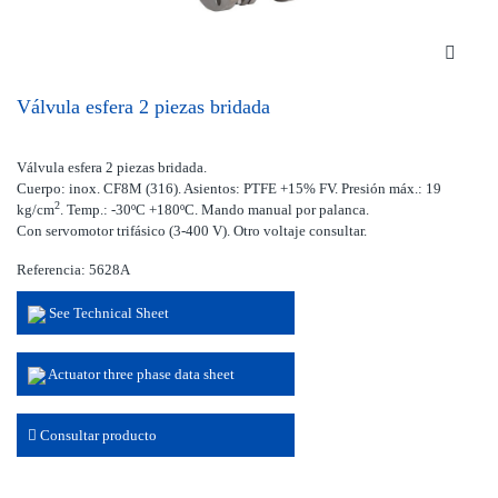
Válvula esfera 2 piezas bridada
Válvula esfera 2 piezas bridada.
Cuerpo: inox. CF8M (316). Asientos: PTFE +15% FV. Presión máx.: 19
2
kg/cm
. Temp.: -30ºC +180ºC. Mando manual por palanca.
Con servomotor trifásico (3-400 V). Otro voltaje consultar.
Referencia: 5628A
See Technical Sheet
Actuator three phase data sheet
Consultar producto