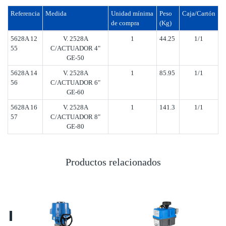
Referencia
Medida
Unidad mínima
Peso
Caja/Cartón
de compra
(Kg)
5628A 12
V. 2528A
1
44.25
1/1
55
C/ACTUADOR 4"
GE-50
5628A 14
V. 2528A
1
85.95
1/1
56
C/ACTUADOR 6"
GE-60
5628A 16
V. 2528A
1
141.3
1/1
57
C/ACTUADOR 8"
GE-80
Productos relacionados