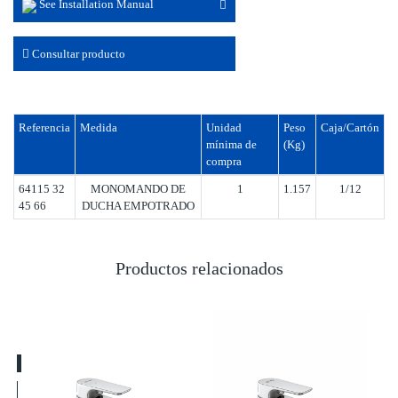
See Installation Manual
Consultar producto
Referencia
Medida
Unidad
Peso
Caja/Cartón
mínima de
(Kg)
compra
64115 32
MONOMANDO DE
1
1.157
1/12
45 66
DUCHA EMPOTRADO
Productos relacionados