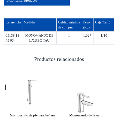
Consultar producto
Referencia
Medida
Unidad mínima
Peso
Caja/Cartón
de compra
(Kg)
65138 18
MONOMANDO DE
1
1.027
1/10
45 66
LAVABO TAU
Productos relacionados
o
Monomando de pie para bañera
Monomando de lavabo