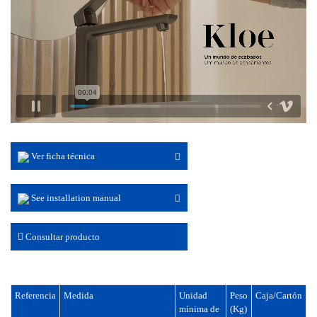
Ver ficha técnica
See installation manual
Consultar producto
Referencia
Medida
Unidad
Peso
Caja/Cartón
mínima de
(Kg)