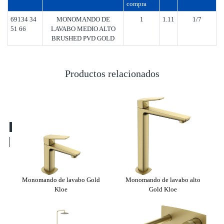
compra
69134 34
MONOMANDO DE
1
1.11
1/7
51 66
LAVABO MEDIO ALTO
BRUSHED PVD GOLD
Productos relacionados
kit
Monomando de lavabo Gold
Monomando de lavabo alto
Kloe
Gold Kloe
em