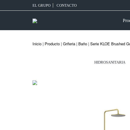
EL GRUPO
CONTACTO
Pro
Inicio
|
Producto
|
Griferia
|
Baño
|
Serie KLOE Brushed G
HIDROSANITARIA