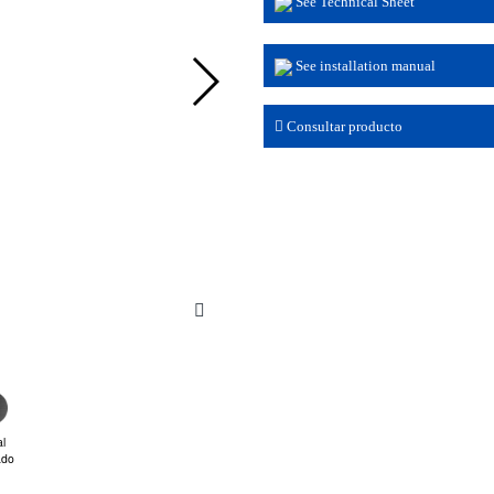
See Technical Sheet
See installation manual
Consultar producto
l
ado