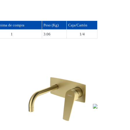
nima de compra
Peso (Kg)
Caja/Cartón
1
3.06
1/4