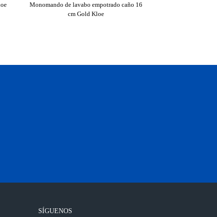
loe
Monomando de lavabo empotrado caño 16
Monomando de lavabo em
cm Gold Kloe
cm Gold K
SÍGUENOS