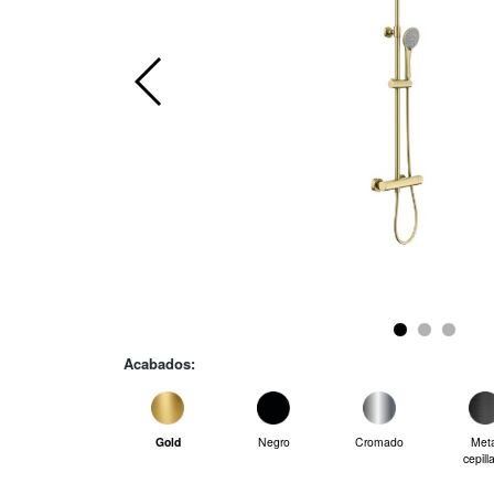
Acabados:
Gold
Negro
Cromado
Meta
cepill