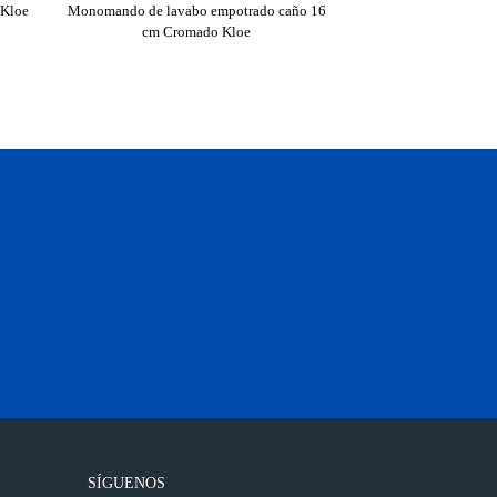
 Kloe
Monomando de lavabo empotrado caño 16
Monomando de lavabo em
cm Cromado Kloe
cm Cromado 
SÍGUENOS