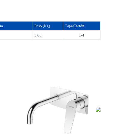
ra
Peso (Kg)
Caja/Cartón
3.06
1/4