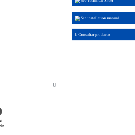
See Technical Sheet
See installation manual
Consultar producto
l
ado