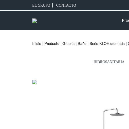
EL GRUPO
CONTACTO
Pro
Inicio
|
Producto
|
Griferia
|
Baño
|
Serie KLOE cromada
| 
HIDROSANITARIA