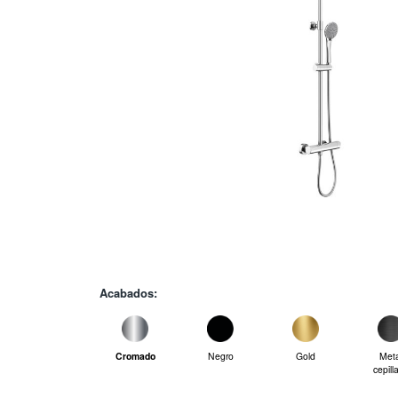
Acabados:
Cromado
Negro
Gold
Meta
cepill