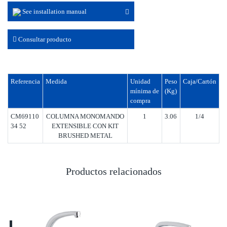
See installation manual
Consultar producto
Referencia
Medida
Unidad
Peso
Caja/Cartón
mínima de
(Kg)
compra
CM69110
COLUMNA MONOMANDO
1
3.06
1/4
34 52
EXTENSIBLE CON KIT
BRUSHED METAL
Productos relacionados