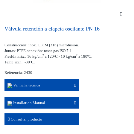
Válvula retención a clapeta oscilante PN 16
Construcción: inox. CF8M (316) microfusión.
Juntas: PTFE conexión: rosca gas ISO 7-1.
2
2
Presión máx.: 16 kg/cm
a 120ºC - 10 kg/cm
a 180ºC.
Temp. mín.: -30ºC.
Referencia: 2430
Ver ficha técnica
Installation Manual
Consultar producto