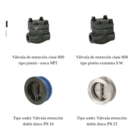
ción
Válvula de retención clase 800
Válvula de retención clase 800
5 >
tipo pistón - rosca NPT
tipo pistón extremos S.W.
ret
Tipo wafer. Válvula retención
Tipo wafer. Válvula retención
co PN
doble disco PN 16
doble disco PN 25
Válv