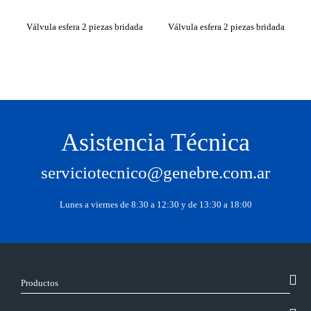
fer
Válvula esfera 2 piezas bridada
Válvula esfera 2 piezas bridada
Vá
Asistencia Técnica
serviciotecnico@genebre.com.ar
Lunes a viernes de 8:30 a 12:30 y de 13:30 a 18:00
Productos