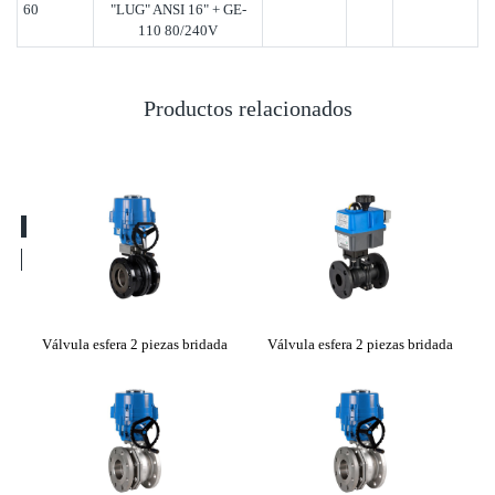
60
"LUG" ANSI 16" + GE-
110 80/240V
Productos relacionados
fer
Válvula esfera 2 piezas bridada
Válvula esfera 2 piezas bridada
Válv