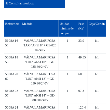
Consultar producto
Referencia
Medida
Unidad
Peso
Caja/Cartón
mínima de
(Kg)
compra
5608A 16
VÁLVULA MARIPOSA
1
33.9
1/1
55
"LUG" ANSI 8" + GE-025
80/240V
5608A 18
VÁLVULA MARIPOSA
1
49.55
1/1
56
"LUG" ANSI 10" + GE-
035 80/240V
5608A 20
VÁLVULA MARIPOSA
1
60
1/1
62
"LUG" ANSI 12" + GE-
050 80/240V
5608A 22
VÁLVULA MARIPOSA
1
97.5
1/1
57
"LUG" ANSI 14" + GE-
080 80/240V
5608A 24
VÁLVULA MARIPOSA
1
126.4
1/1