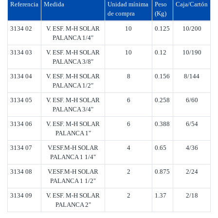
Referencia
Medida
Unidad mínima
Peso
Caja/Cartón
de compra
(Kg)
3134 02
V. ESF. M-H SOLAR
10
0.125
10/200
PALANCA 1/4"
3134 03
V. ESF. M-H SOLAR
10
0.12
10/190
PALANCA 3/8"
3134 04
V. ESF. M-H SOLAR
8
0.156
8/144
PALANCA 1/2"
3134 05
V. ESF. M-H SOLAR
6
0.258
6/60
PALANCA 3/4"
3134 06
V. ESF. M-H SOLAR
6
0.388
6/54
PALANCA 1"
3134 07
V.ESF.M-H SOLAR
4
0.65
4/36
PALANCA 1 1/4"
3134 08
V.ESF.M-H SOLAR
2
0.875
2/24
PALANCA 1 1/2"
3134 09
V. ESF. M-H SOLAR
2
1.37
2/18
PALANCA 2"