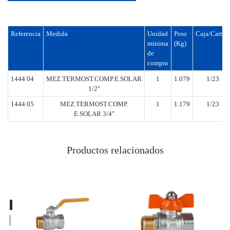
Referencia
Medida
Unidad
Peso
Caja/Cartón
mínima
(Kg)
de
compra
1444 04
MEZ.TERMOST.COMP.E.SOLAR
1
1.079
1/23
1/2"
1444 05
MEZ.TERMOST.COMP.
1
1.179
1/23
E.SOLAR 3/4"
Productos relacionados