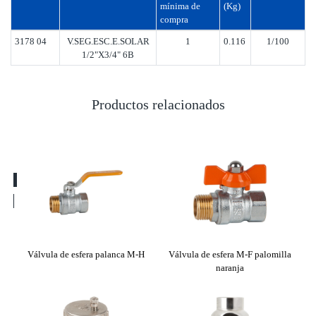
mínima de
(Kg)
compra
3178 04
V.SEG.ESC.E.SOLAR
1
0.116
1/100
1/2"X3/4" 6B
Productos relacionados
tical
Válvula de esfera palanca M-H
Válvula de esfera M-F palomilla
Mezc
naranja