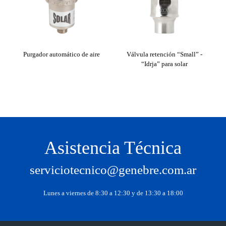
Purgador automático de aire
Válvula retención “Small” -
Válv
“Idrja” para solar
Asistencia Técnica
serviciotecnico@genebre.com.ar
Lunes a viernes de 8:30 a 12:30 y de 13:30 a 18:00