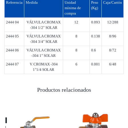
Referencia
Medida
Unidad
Peso
Caja/Cartón
mínima de
(Kg)
compra
2444 04
VÁLVULA CROMAX
12
0.093
12/288
-304 1/2" SOLAR
2444 05
VÁLVULA CROMAX
8
0.138
8/96
-304 3/4" SOLAR
2444 06
VÁLVULA CROMAX
8
0.6
8/72
-304 1" SOLAR
2444 07
V. CROMAX -304
6
0.001
6/48
1"1/4 SOLAR
Productos relacionados