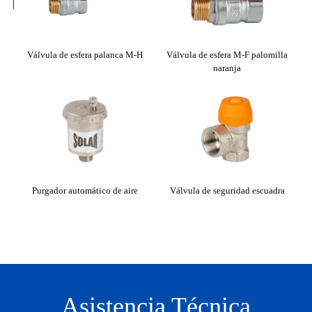
tical
Válvula de esfera palanca M-H
Válvula de esfera M-F palomilla
Mezc
naranja
Purgador automático de aire
Válvula de seguridad escuadra
Válv
Asistencia Técnica