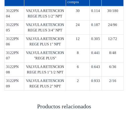
compra
3122PN
VALVULA RETENCION
30
0.114
30/180
04
REGE PLUS 1/2" NPT
3122PN
VALVULA RETENCION
24
0.187
24/96
05
REGE PLUS 3/4" NPT
3122PN
VALVULA RETENCION
12
0.305
12/72
06
REGE PLUS 1" NPT
3122PN
VALVULA RETENCION
8
0.441
8/48
07
"REGE PLUS"
3122PN
VALVULA RETENCION
6
0.643
6/36
08
REGE PLUS 1"1/2 NPT
3122PN
VALVULA RETENCION
2
0.933
2/16
09
REGE PLUS 2" NPT
Productos relacionados