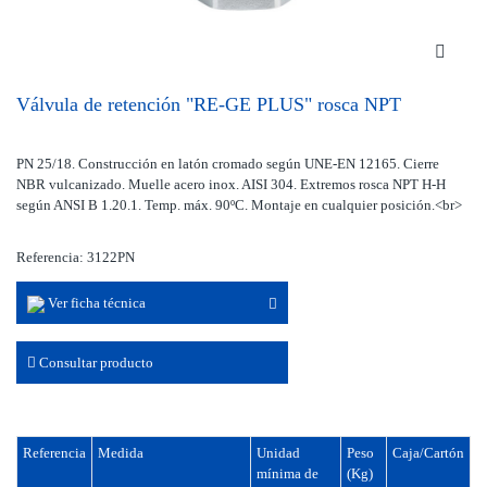
Válvula de retención "RE-GE PLUS" rosca NPT
PN 25/18. Construcción en latón cromado según UNE-EN 12165. Cierre
NBR vulcanizado. Muelle acero inox. AISI 304. Extremos rosca NPT H-H
según ANSI B 1.20.1. Temp. máx. 90ºC. Montaje en cualquier posición.<br>
Referencia: 3122PN
Ver ficha técnica
Consultar producto
Referencia
Medida
Unidad
Peso
Caja/Cartón
mínima de
(Kg)