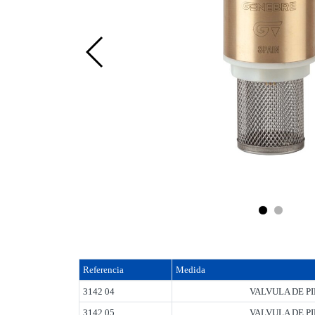
Referencia
Medida
3142 04
VALVULA DE PI
3142 05
VALVULA DE PI