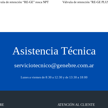
vula de retención “RE-GE” rosca NPT
Válvula de retención "RE-GE PLU
Asistencia Técnica
serviciotecnico@genebre.com.ar
Lunes a viernes de 8:30 a 12:30 y de 13:30 a 18:00
RE
ATENCIÓN AL CLIENTE