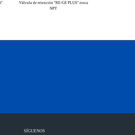
S"
Válvula de retención "RE-GE PLUS" rosca
Válvula esfera con
NPT
SÍGUENOS