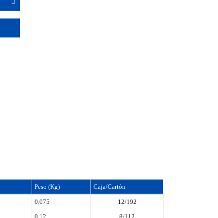
Peso (Kg)
Caja/Cartón
0.075
12/192
0.12
8/112