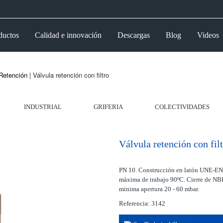
ductos
Calidad e innovación
Descargas
Blog
Videos
Retención
| Válvula retención con filtro
INDUSTRIAL
GRIFERIA
COLECTIVIDADES
Válvula retención con fil
PN 10. Construcción en latón UNE-EN 
màxima de trabajo 90ºC. Cierre de NBR
minima apertura 20 - 60 mbar.
Referencia: 3142