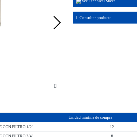
See Technical Sheet
Consultar producto
Unidad mínima de compra
E CON FILTRO 1/2"
12
E CON FILTRO 3/4"
8