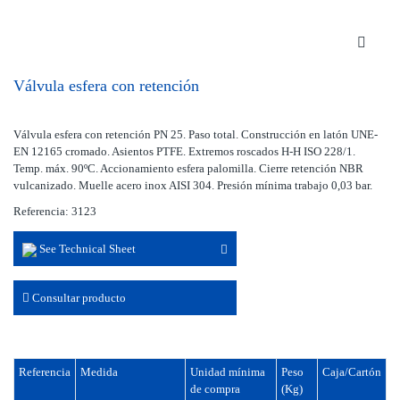
Válvula esfera con retención
Válvula esfera con retención PN 25. Paso total. Construcción en latón UNE-
EN 12165 cromado. Asientos PTFE. Extremos roscados H-H ISO 228/1.
Temp. máx. 90ºC. Accionamiento esfera palomilla. Cierre retención NBR
vulcanizado. Muelle acero inox AISI 304. Presión mínima trabajo 0,03 bar.
Referencia: 3123
See Technical Sheet
Consultar producto
Referencia
Medida
Unidad mínima
Peso
Caja/Cartón
de compra
(Kg)