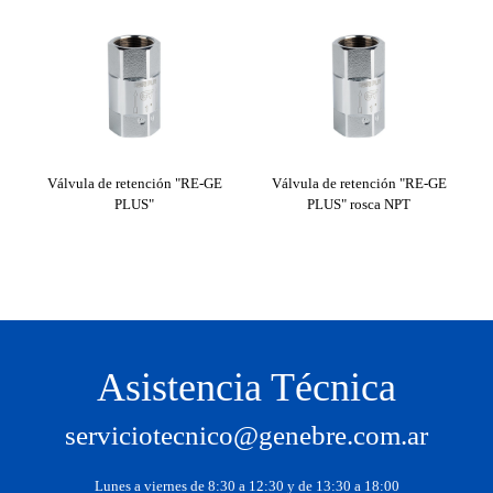
Vál
Válvula de retención "RE-GE
Válvula de retención "RE-GE
PLUS"
PLUS" rosca NPT
Asistencia Técnica
serviciotecnico@genebre.com.ar
Lunes a viernes de 8:30 a 12:30 y de 13:30 a 18:00