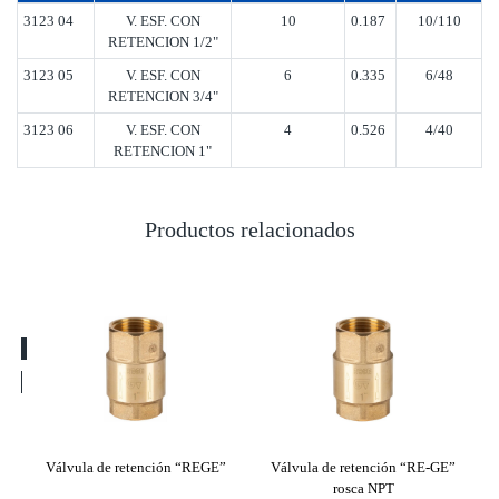
3123 04
V. ESF. CON
10
0.187
10/110
RETENCION 1/2"
3123 05
V. ESF. CON
6
0.335
6/48
RETENCION 3/4"
3123 06
V. ESF. CON
4
0.526
4/40
RETENCION 1"
Productos relacionados
rk”
Válvula de retención “REGE”
Válvula de retención “RE-GE”
Vá
rosca NPT