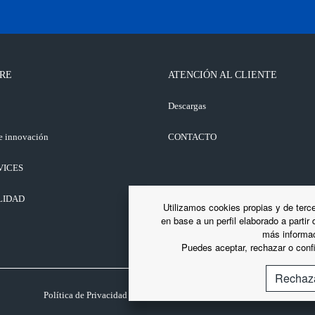
RE
ATENCIÓN AL CLIENTE
o
Descargas
e innovación
CONTACTO
VICES
LIDAD
Utilizamos cookies propias y de terce
en base a un perfil elaborado a partir
más informac
Puedes aceptar, rechazar o confi
Rechaz
Política de Privacidad
Política de cookies
Av