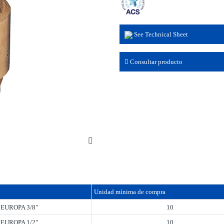
See Technical Sheet
Consultar producto
Unidad mínima de compra
 EUROPA 3/8"
10
 EUROPA 1/2"
10