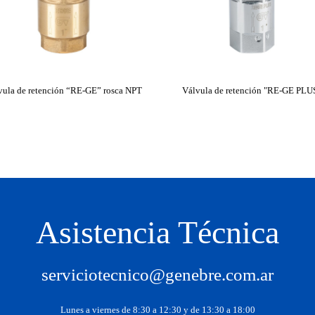
vula de retención “RE-GE” rosca NPT
Válvula de retención "RE-GE PLU
Asistencia Técnica
serviciotecnico@genebre.com.ar
Lunes a viernes de 8:30 a 12:30 y de 13:30 a 18:00