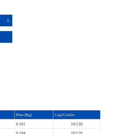
Peso (Kg)
Caja/Cartón
0.181
10/130
0.194
10/120