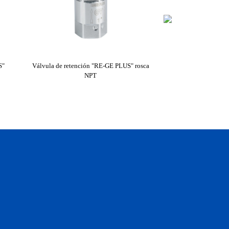
S"
Válvula de retención "RE-GE PLUS" rosca
Válvula retención 
NPT