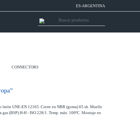
ES-ARGENTINA
CONNECTORS
ropa”
en latón UNE-EN 12165. Cierre en NBR (goma) 65 sh. Muelle
ca gas (BSP) H-H - ISO 228/1. Temp. máx. 100ºC. Montaje en