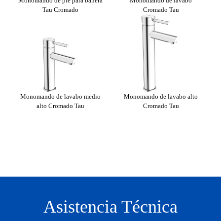
o
Monomando de pie para bañera
Monomando de lavabo
Mon
Tau Cromado
Cromado Tau
Monomando de lavabo medio
Monomando de lavabo alto
mado
alto Cromado Tau
Cromado Tau
Asistencia Técnica