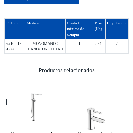
Referencia
Medida
Unidad
Peso
Caja/Cartón
mínima de
(Kg)
compra
65100 18
MONOMANDO
1
2.31
1/6
45 66
BAÑO CON KIT TAU
Productos relacionados