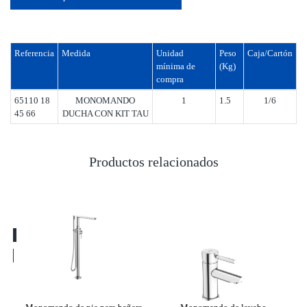
Referencia
Medida
Unidad
Peso
Caja/Cartón
mínima de
(Kg)
compra
65110 18
MONOMANDO
1
1.5
1/6
45 66
DUCHA CON KIT TAU
Productos relacionados