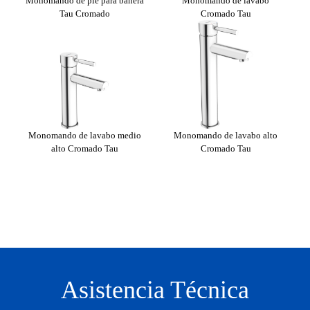
o
Monomando de pie para bañera
Monomando de lavabo
Mon
Tau Cromado
Cromado Tau
Monomando de lavabo medio
Monomando de lavabo alto
mado
alto Cromado Tau
Cromado Tau
Asistencia Técnica